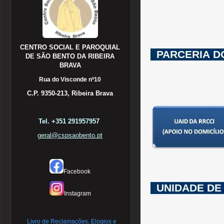
CENTRO SOCIAL E PAROQUIAL
..
PARCERIA
.
D
DE SÃO BENTO DA RIBEIRA
BRAVA
Rua do Visconde nº10
C.P. 9350-213, Ribeira Brava
Tel. +351 291957957
geral@cspsaobento.pt
Facebook
..
UNIDADE
.
DE
Instagram
Livro de Reclamações, Elogios e