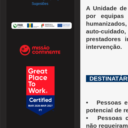
Sugestões
A Unidade de 
por equipas 
humanizados,
auto-cuidado
prestadores 
intervenção.
..
D
•
Pessoas e
potencial de 
•
Pessoas c
não requeiram