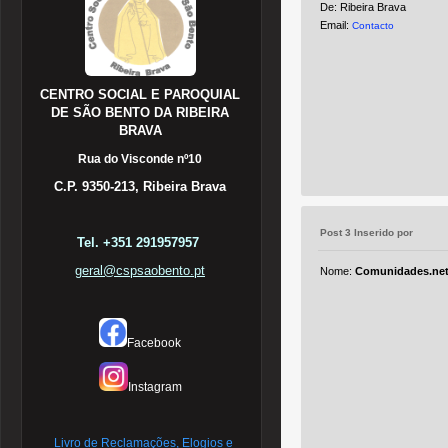
De: Ribeira Brava
Email:
Contacto
CENTRO SOCIAL E PAROQUIAL
DE SÃO BENTO DA RIBEIRA
BRAVA
Rua do Visconde nº10
C.P. 9350-213, Ribeira Brava
Post 3 Inserido por
Tel. +351 291957957
geral@cspsaobento.pt
Nome:
Comunidades.ne
Facebook
Instagram
Livro de Reclamações, Elogios e